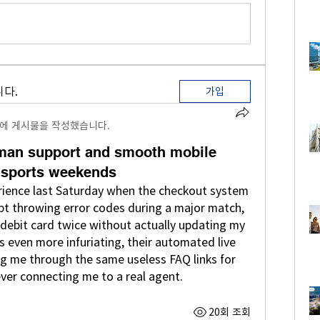
다.
가입
에 게시물을 작성했습니다.
man support and smooth mobile
 sports weekends
rience last Saturday when the checkout system 
pt throwing error codes during a major match, 
debit card twice without actually updating my 
s even more infuriating, their automated live 
ng me through the same useless FAQ links for 
ever connecting me to a real agent.
20회 조회