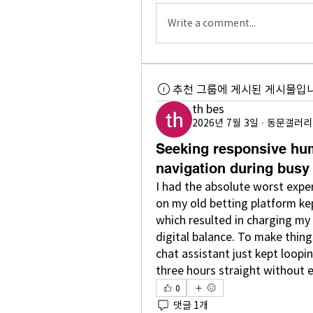
Write a comment...
추천 그룹에 게시된 게시물입니
th bes
2026년 7월 3일
·
동문갤러리
Seeking responsive hu
navigation during busy
I had the absolute worst expe
on my old betting platform ke
which resulted in charging my 
digital balance. To make thing
chat assistant just kept loopi
three hours straight without 
0
댓글 1개