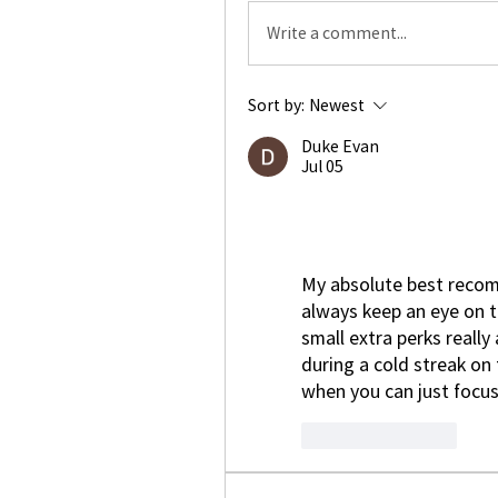
Write a comment...
Sort by:
Newest
Duke Evan
Jul 05
My absolute best recom
always keep an eye on t
small extra perks reall
during a cold streak on t
when you can just focus
Like
Reply