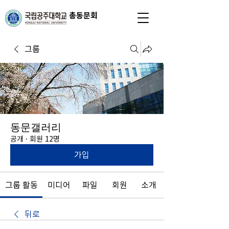
총동문회
그룹
동문갤러리
공개
·
회원 12명
가입
그룹 활동
미디어
파일
회원
소개
뒤로