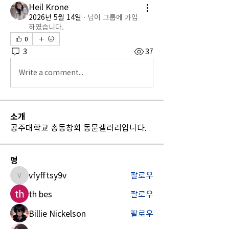
Heil Krone
2026년 5월 14일
·
님이 그룹에 가입
하였습니다.
0
3
37
Write a comment...
소개
공주대학교 총동창회 동문갤러리입니다.
명
vfyfftsy9v
팔로우
vfyfftsy9v
th bes
팔로우
Billie Nickelson
팔로우