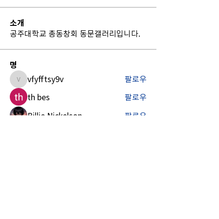
소개
공주대학교 총동창회 동문갤러리입니다.
명
vfyfftsy9v
팔로우
vfyfftsy9v
th bes
팔로우
Billie Nickelson
팔로우
Sia Enko
팔로우
Madina Tarin
팔로우
전체 회원 보기(12명)