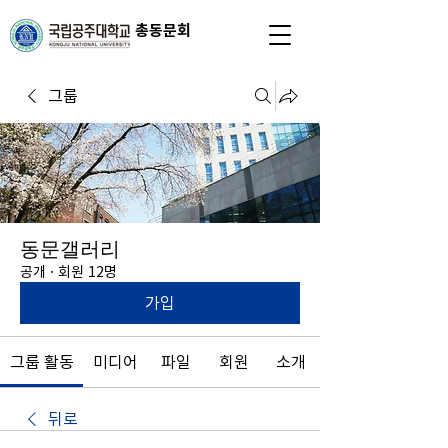
총동문회
그룹
동문갤러리
공개
·
회원 12명
가입
그룹 활동
미디어
파일
회원
소개
뒤로