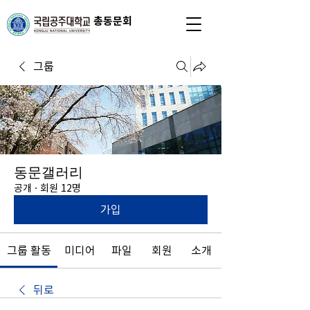
총동문회
그룹
동문갤러리
공개
·
회원 12명
가입
그룹 활동
미디어
파일
회원
소개
뒤로