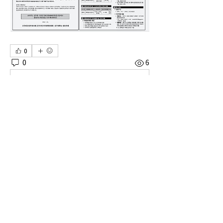
0
0
6
Write a comment...
소개
공주대학교 총동창회 동문갤러리입니다.
명
vfyfftsy9v
팔로우
vfyfftsy9v
th bes
팔로우
Billie Nickelson
팔로우