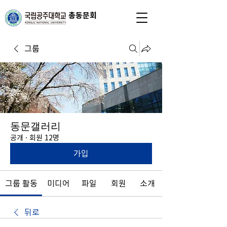
총동문회
그룹
동문갤러리
공개
·
회원 12명
가입
그룹 활동
미디어
파일
회원
소개
뒤로