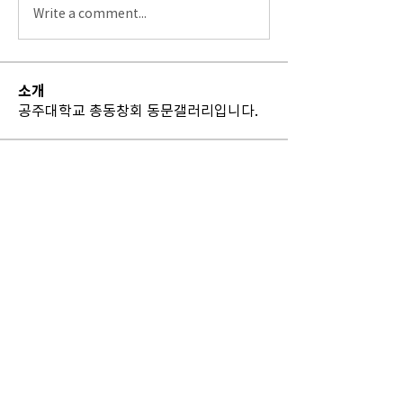
Write a comment...
소개
공주대학교 총동창회 동문갤러리입니다.
명
vfyfftsy9v
팔로우
vfyfftsy9v
th bes
팔로우
Billie Nickelson
팔로우
Sia Enko
팔로우
Madina Tarin
팔로우
전체 회원 보기(12명)