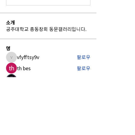
소개
공주대학교 총동창회 동문갤러리입니다.
명
vfyfftsy9v
팔로우
vfyfftsy9v
th bes
팔로우
Billie Nickelson
팔로우
Sia Enko
팔로우
Madina Tarin
팔로우
전체 회원 보기(12명)