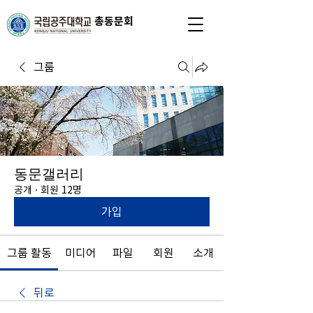
총동문회
그룹
동문갤러리
공개
·
회원 12명
가입
그룹 활동
미디어
파일
회원
소개
뒤로