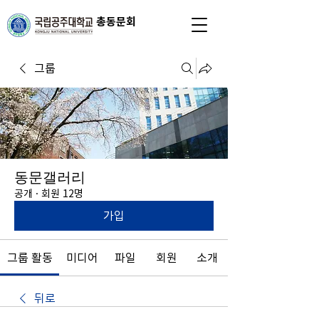
총동문회
그룹
동문갤러리
공개
·
회원 12명
가입
그룹 활동
미디어
파일
회원
소개
뒤로