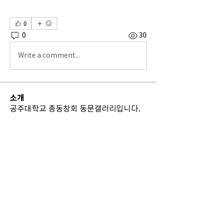
0
0
30
Write a comment...
소개
공주대학교 총동창회 동문갤러리입니다.
명
vfyfftsy9v
팔로우
vfyfftsy9v
th bes
팔로우
Billie Nickelson
팔로우
Sia Enko
팔로우