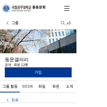
총동문회
그룹
동문갤러리
공개
·
회원 12명
가입
그룹 활동
미디어
파일
회원
소개
뒤로