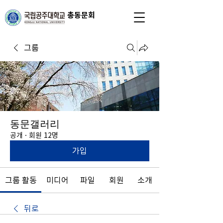
총동문회
그룹
동문갤러리
공개
·
회원 12명
가입
그룹 활동
미디어
파일
회원
소개
뒤로