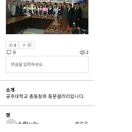
0
0
2
댓글을 입력하세요.
소개
공주대학교 총동창회 동문갤러리입니다.
명
vfyfftsy9v
팔로우
vfyfftsy9v