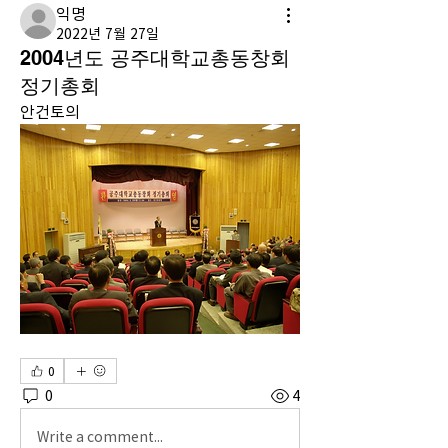
익명
2022년 7월 27일
2004년도 공주대학교총동창회
정기총회
안건토의
0
0
4
Write a comment...