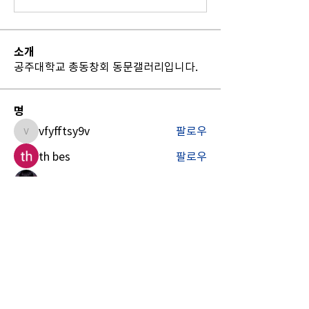
소개
공주대학교 총동창회 동문갤러리입니다.
명
vfyfftsy9v
팔로우
vfyfftsy9v
th bes
팔로우
Billie Nickelson
팔로우
Sia Enko
팔로우
Madina Tarin
팔로우
전체 회원 보기(12명)