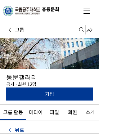
총동문회
그룹
동문갤러리
공개
·
회원 12명
가입
그룹 활동
미디어
파일
회원
소개
뒤로