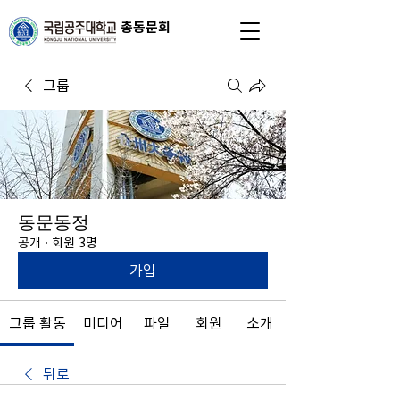
총동문회
그룹
동문동정
공개
·
회원 3명
가입
그룹 활동
미디어
파일
회원
소개
뒤로