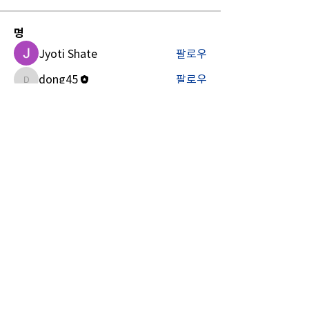
명
Jyoti Shate
팔로우
dong45
팔로우
dong45
Shim Carter
팔로우
전체 회원 보기(3명)
총동문회
Kongju National University Alumni Association
충남 공주시 공주대학로 56, 웅비학생회관 2층 공주대학교 총
동문회 사무실
Tel.
041)850-8762
,
041)855-2159
/ Fax.
041)856-7724
E-mail:
dong@kongju.ac.kr