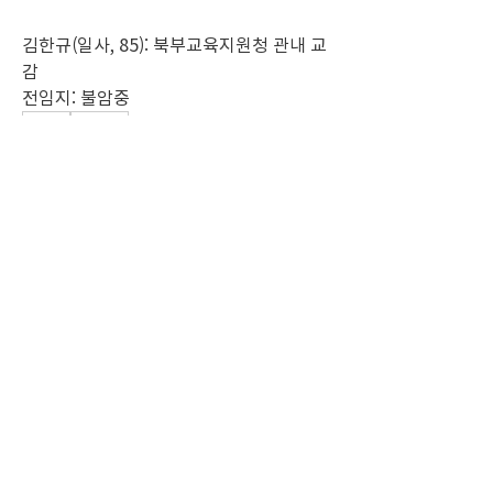
김한규(일사, 85): 북부교육지원청 관내 교
감
전임지: 불암중
0
0
418
Write a comment...
소개
동창회/동문 소식을 전해드립니다.
명
Jyoti Shate
팔로우
dong45
팔로우
dong45