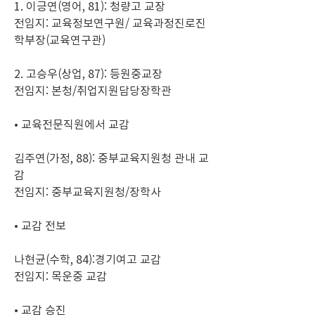
1. 이긍연(영어, 81): 청량고 교장
전임지: 교육정보연구원/ 교육과정진로진
학부장(교육연구관)
2. 고승우(상업, 87): 등원중교장
전임지: 본청/취업지원담당장학관
• 교육전문직원에서 교감
김주연(가정, 88): 중부교육지원청 관내 교
감
전임지: 중부교육지원청/장학사
• 교감 전보
나현균(수학, 84):경기여고 교감
전임지: 목운중 교감
• 교감 승진