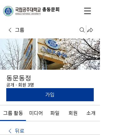
총동문회
그룹
동문동정
공개
·
회원 3명
가입
그룹 활동
미디어
파일
회원
소개
뒤로