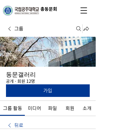
총동문회
그룹
동문갤러리
공개
·
회원 12명
가입
그룹 활동
미디어
파일
회원
소개
뒤로