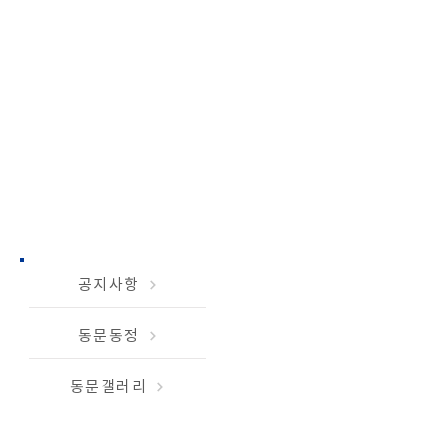
참여마당
공지사항
동문동정
동문갤러리