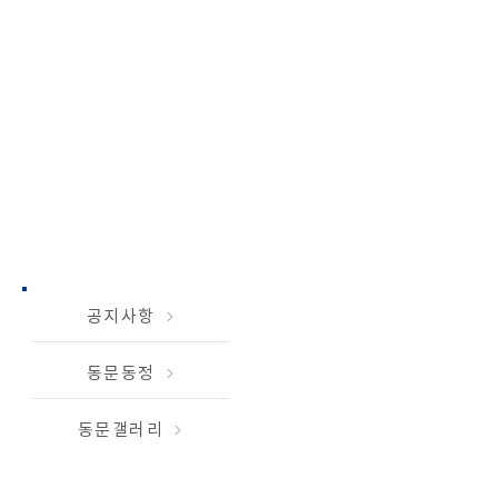
참여마당
공지사항
동문동정
동문갤러리